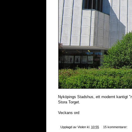
Nyköpings Stadshus, ett modernt kantigt "
Stora Torget.
Veckans ord
Upplagd av
Violen
kl.
10:55
15 kommentarer: