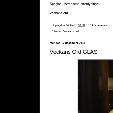
Speglar julstressens efterdyningar.
Veckans ord
Upplagd av
Violen
kl.
18:38
16 kommentarer:
Etiketter:
Veckans ord
måndag 17 december 2018
Veckans Ord GLAS