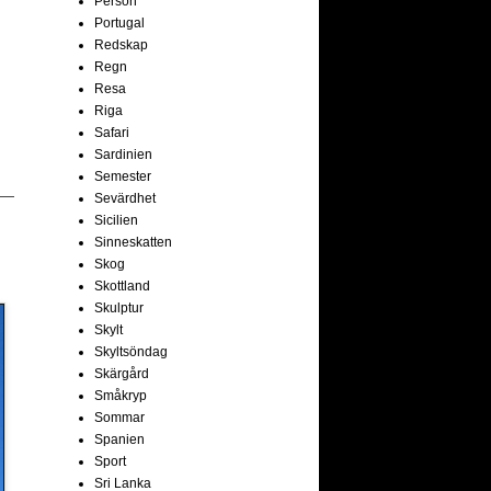
Person
Portugal
Redskap
Regn
Resa
Riga
Safari
Sardinien
Semester
Sevärdhet
Sicilien
Sinneskatten
Skog
Skottland
Skulptur
Skylt
Skyltsöndag
Skärgård
Småkryp
Sommar
Spanien
Sport
Sri Lanka