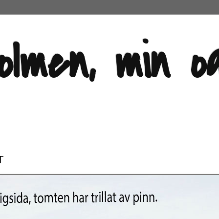
olmen, min o
T