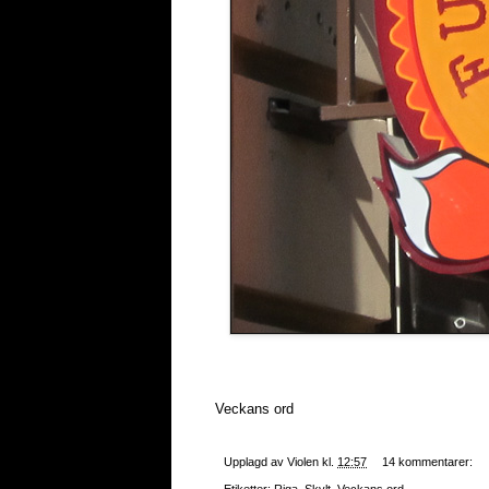
Veckans ord
Upplagd av
Violen
kl.
12:57
14 kommentarer:
Etiketter:
Riga
,
Skylt
,
Veckans ord